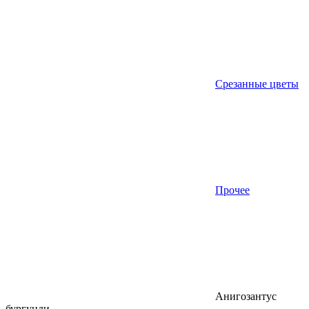
Срезанные цветы
Прочее
Анигозантус
бургунди