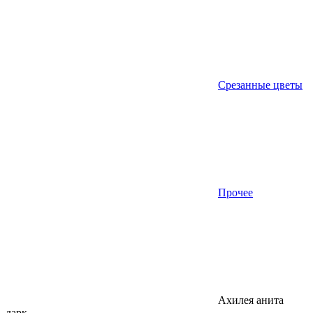
Срезанные цветы
Прочее
Ахилея анита
дарк