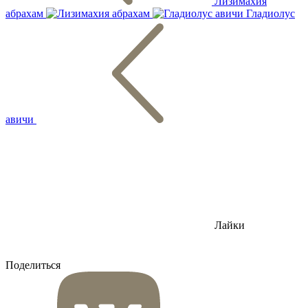
Лизимахия
абрахам
Гладиолус
авичи
Лайки
Поделиться