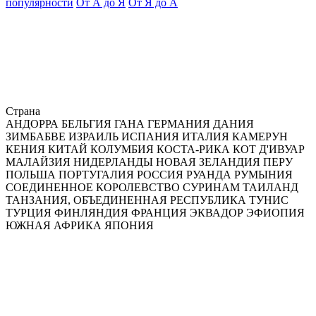
популярности
От А до Я
От Я до А
Страна
АНДОРРА
БЕЛЬГИЯ
ГАНА
ГЕРМАНИЯ
ДАНИЯ
ЗИМБАБВЕ
ИЗРАИЛЬ
ИСПАНИЯ
ИТАЛИЯ
КАМЕРУН
КЕНИЯ
КИТАЙ
КОЛУМБИЯ
КОСТА-РИКА
КОТ Д'ИВУАР
МАЛАЙЗИЯ
НИДЕРЛАНДЫ
НОВАЯ ЗЕЛАНДИЯ
ПЕРУ
ПОЛЬША
ПОРТУГАЛИЯ
РОССИЯ
РУАНДА
РУМЫНИЯ
СОЕДИНЕННОЕ КОРОЛЕВСТВО
СУРИНАМ
ТАИЛАНД
ТАНЗАНИЯ, ОБЪЕДИНЕННАЯ РЕСПУБЛИКА
ТУНИС
ТУРЦИЯ
ФИНЛЯНДИЯ
ФРАНЦИЯ
ЭКВАДОР
ЭФИОПИЯ
ЮЖНАЯ АФРИКА
ЯПОНИЯ