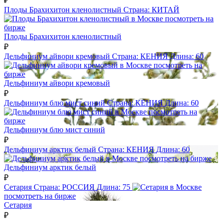
₽
Плоды Брахихитон кленолистный
Страна:
КИТАЙ
посмотреть на
бирже
Плоды Брахихитон кленолистный
₽
Дельфиниум айвори кремовый
Страна:
КЕНИЯ
Длина:
60
посмотреть на
бирже
Дельфиниум айвори кремовый
₽
Дельфиниум блю мист синий
Страна:
КЕНИЯ
Длина:
60
посмотреть на
бирже
Дельфиниум блю мист синий
₽
Дельфиниум арктик белый
Страна:
КЕНИЯ
Длина:
60
посмотреть на бирже
Дельфиниум арктик белый
₽
Сетария
Страна:
РОССИЯ
Длина:
75
посмотреть на бирже
Сетария
₽