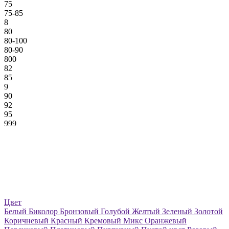
75
75-85
8
80
80-100
80-90
800
82
85
9
90
92
95
999
Цвет
Белый
Биколор
Бронзовый
Голубой
Желтый
Зеленый
Золотой
Коричневый
Красный
Кремовый
Микс
Оранжевый