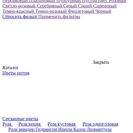
Персиковый
Платиновый
Пурпурный
Пустой цвет
Розовый
Светло-розовый
Серебряный
Серый
Синий
Сиреневый
Темно-красный
Темно-розовый
Фиолетовый
Черный
Сбросить фильтр
Применить фильтры
Закрыть
Каталог
Цветы оптом
Срезанные цветы
Роза
Роза кения
Роза кустовая
Роза одноголовая
Роза эквадор
Гидрангия
Ирисы
Калла
Лизиантусы