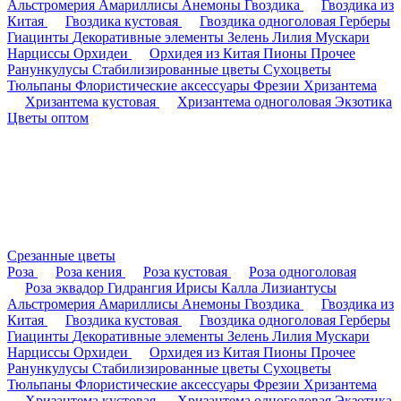
Альстромерия
Амариллисы
Анемоны
Гвоздика
Гвоздика из
Китая
Гвоздика кустовая
Гвоздика одноголовая
Герберы
Гиацинты
Декоративные элементы
Зелень
Лилия
Мускари
Нарциссы
Орхидеи
Орхидея из Китая
Пионы
Прочее
Ранункулусы
Стабилизированные цветы
Сухоцветы
Тюльпаны
Флористические аксессуары
Фрезии
Хризантема
Хризантема кустовая
Хризантема одноголовая
Экзотика
Цветы оптом
Срезанные цветы
Роза
Роза кения
Роза кустовая
Роза одноголовая
Роза эквадор
Гидрангия
Ирисы
Калла
Лизиантусы
Альстромерия
Амариллисы
Анемоны
Гвоздика
Гвоздика из
Китая
Гвоздика кустовая
Гвоздика одноголовая
Герберы
Гиацинты
Декоративные элементы
Зелень
Лилия
Мускари
Нарциссы
Орхидеи
Орхидея из Китая
Пионы
Прочее
Ранункулусы
Стабилизированные цветы
Сухоцветы
Тюльпаны
Флористические аксессуары
Фрезии
Хризантема
Хризантема кустовая
Хризантема одноголовая
Экзотика