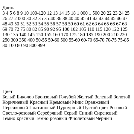
Длина
3
4
5
6
8
9
10
100-120
12
13
14
15
18
1 000
1 500
20
22
23
24
25
26
27
2 000
30
32
35
35-40
36
38
40
40-45
41
42
43
44
45
46
47
48
49
50
51
52
53
54
55
56
57
58
59
60
61
62
63
64
65
66
67
68
69
70
72
75
80
82
85
90
92
95
100
102
105
110
115
120
122
125
130
135
140
145
150
155
160
170
175
180
185
190
200
210
220
250
300
350
400
50-55
50-60
500
55-60
60-70
65-70
70-75
75-85
80-100
80-90
800
999
Цвет
Белый
Биколор
Бронзовый
Голубой
Желтый
Зеленый
Золотой
Коричневый
Красный
Кремовый
Микс
Оранжевый
Персиковый
Платиновый
Пурпурный
Пустой цвет
Розовый
Светло-розовый
Серебряный
Серый
Синий
Сиреневый
Темно-красный
Темно-розовый
Фиолетовый
Черный