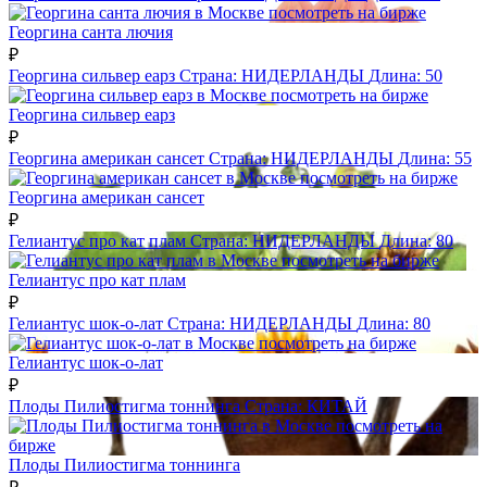
посмотреть на бирже
Георгина санта лючия
₽
Георгина сильвер еарз
Страна:
НИДЕРЛАНДЫ
Длина:
50
посмотреть на бирже
Георгина сильвер еарз
₽
Георгина американ сансет
Страна:
НИДЕРЛАНДЫ
Длина:
55
посмотреть на бирже
Георгина американ сансет
₽
Гелиантус про кат плам
Страна:
НИДЕРЛАНДЫ
Длина:
80
посмотреть на бирже
Гелиантус про кат плам
₽
Гелиантус шок-о-лат
Страна:
НИДЕРЛАНДЫ
Длина:
80
посмотреть на бирже
Гелиантус шок-о-лат
₽
Плоды Пилиостигма тоннинга
Страна:
КИТАЙ
посмотреть на
бирже
Плоды Пилиостигма тоннинга