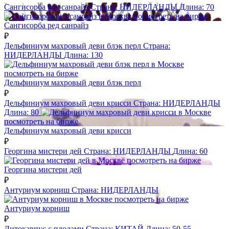
Сангисорба ред санрайз
Страна:
НИДЕРЛАНДЫ
Длина:
70
посмотреть на бирже
Сангисорба ред санрайз
₽
Дельфиниум махровый деви блэк перл
Страна:
НИДЕРЛАНДЫ
Длина:
130
посмотреть на бирже
Дельфиниум махровый деви блэк перл
₽
Дельфиниум махровый деви крисси
Страна:
НИДЕРЛАНДЫ
Длина:
80
посмотреть на бирже
Дельфиниум махровый деви крисси
₽
Георгина мистери дей
Страна:
НИДЕРЛАНДЫ
Длина:
60
посмотреть на бирже
Георгина мистери дей
₽
Антуриум корниш
Страна:
НИДЕРЛАНДЫ
посмотреть на бирже
Антуриум корниш
₽
Литокарпус с плодами
Страна:
КИТАЙ
Длина:
50-55