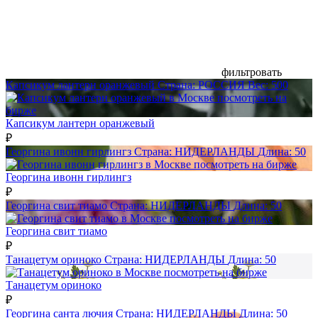
фильтровать
Капсикум лантерн оранжевый
Страна:
РОССИЯ
Вес:
500
посмотреть на
бирже
Капсикум лантерн оранжевый
₽
Георгина ивонн гирлингз
Страна:
НИДЕРЛАНДЫ
Длина:
50
посмотреть на бирже
Георгина ивонн гирлингз
₽
Георгина свит тиамо
Страна:
НИДЕРЛАНДЫ
Длина:
50
посмотреть на бирже
Георгина свит тиамо
₽
Танацетум ориноко
Страна:
НИДЕРЛАНДЫ
Длина:
50
посмотреть на бирже
Танацетум ориноко
₽
Георгина санта лючия
Страна:
НИДЕРЛАНДЫ
Длина:
50