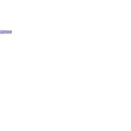
орния