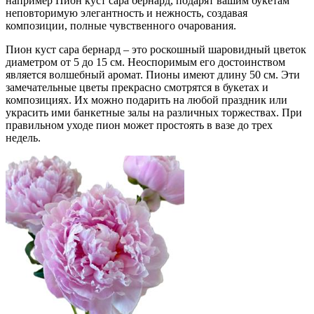
например Пион куст сара бернард, подарят вашим букетам
неповторимую элегантность и нежность, создавая
композиции, полные чувственного очарования.
Пион куст сара бернард – это роскошный шаровидный цветок
диаметром от 5 до 15 см. Неоспоримым его достоинством
является волшебный аромат. Пионы имеют длину 50 см. Эти
замечательные цветы прекрасно смотрятся в букетах и
композициях. Их можно подарить на любой праздник или
украсить ими банкетные залы на различных торжествах. При
правильном уходе пион может простоять в вазе до трех
недель.