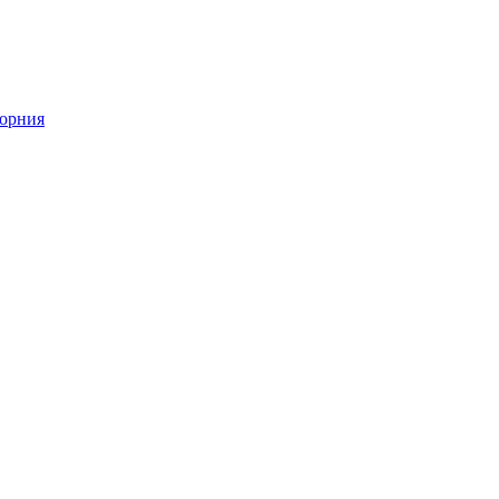
орния