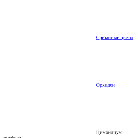
Срезанные цветы
Орхидеи
Цимбидиум
юнгфрау