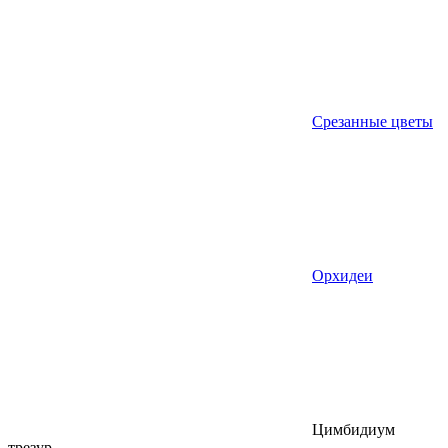
Срезанные цветы
Орхидеи
Цимбидиум
трезур