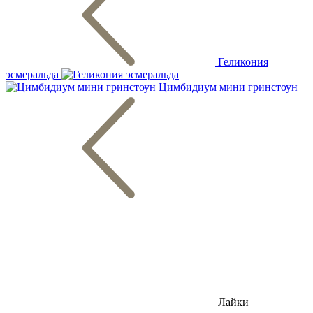
Геликония
эсмеральда
Цимбидиум мини гринстоун
Лайки