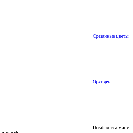
Срезанные цветы
Орхидеи
Цимбидиум мини
триумф