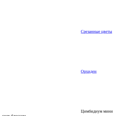
Срезанные цветы
Орхидеи
Цимбидиум мини
сноу блоссом