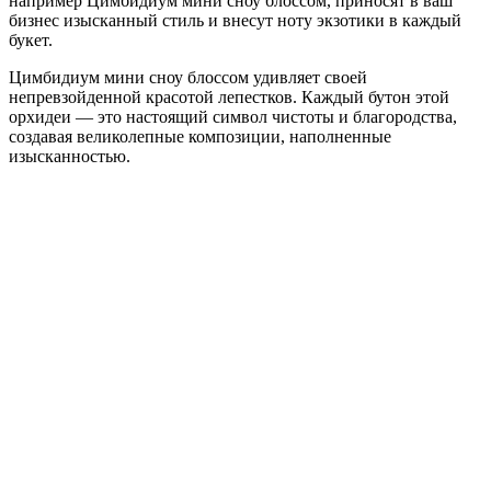
например Цимбидиум мини сноу блоссом, приносят в ваш
бизнес изысканный стиль и внесут ноту экзотики в каждый
букет.
Цимбидиум мини сноу блоссом удивляет своей
непревзойденной красотой лепестков. Каждый бутон этой
орхидеи — это настоящий символ чистоты и благородства,
создавая великолепные композиции, наполненные
изысканностью.