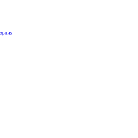
орния