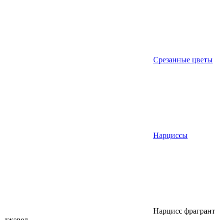
Срезанные цветы
Нарциссы
Нарцисс фрагрант
джевел