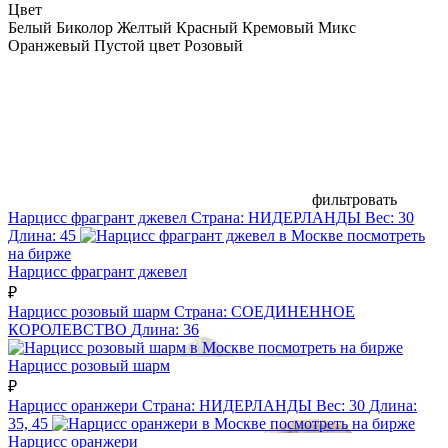
Цвет
Белый
Биколор
Желтый
Красный
Кремовый
Микс
Оранжевый
Пустой цвет
Розовый
фильтровать
Нарцисс фрагрант джевел
Страна:
НИДЕРЛАНДЫ
Вес:
30
Длина:
45
посмотреть
на бирже
Нарцисс фрагрант джевел
₽
Нарцисс розовый шарм
Страна:
СОЕДИНЕННОЕ
КОРОЛЕВСТВО
Длина:
36
посмотреть на бирже
Нарцисс розовый шарм
₽
Нарцисс оранжери
Страна:
НИДЕРЛАНДЫ
Вес:
30
Длина:
35, 45
посмотреть на бирже
Нарцисс оранжери