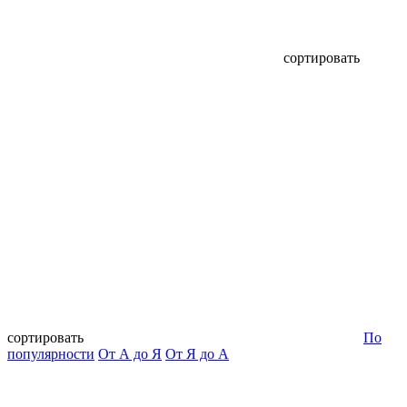
сортировать
сортировать
По
популярности
От А до Я
От Я до А