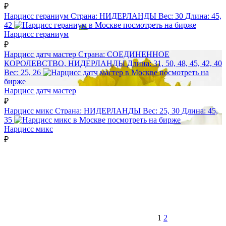
₽
Нарцисс гераниум
Страна:
НИДЕРЛАНДЫ
Вес:
30
Длина:
45,
42
посмотреть на бирже
Нарцисс гераниум
₽
Нарцисс датч мастер
Страна:
СОЕДИНЕННОЕ
КОРОЛЕВСТВО, НИДЕРЛАНДЫ
Длина:
31, 50, 48, 45, 42, 40
Вес:
25, 26
посмотреть на
бирже
Нарцисс датч мастер
₽
Нарцисс микс
Страна:
НИДЕРЛАНДЫ
Вес:
25, 30
Длина:
45,
35
посмотреть на бирже
Нарцисс микс
₽
1
2