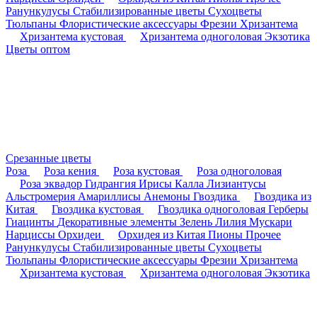
Ранункулусы
Стабилизированные цветы
Сухоцветы
Тюльпаны
Флористические аксессуары
Фрезии
Хризантема
Хризантема кустовая
Хризантема одноголовая
Экзотика
Цветы оптом
Срезанные цветы
Роза
Роза кения
Роза кустовая
Роза одноголовая
Роза эквадор
Гидрангия
Ирисы
Калла
Лизиантусы
Альстромерия
Амариллисы
Анемоны
Гвоздика
Гвоздика из
Китая
Гвоздика кустовая
Гвоздика одноголовая
Герберы
Гиацинты
Декоративные элементы
Зелень
Лилия
Мускари
Нарциссы
Орхидеи
Орхидея из Китая
Пионы
Прочее
Ранункулусы
Стабилизированные цветы
Сухоцветы
Тюльпаны
Флористические аксессуары
Фрезии
Хризантема
Хризантема кустовая
Хризантема одноголовая
Экзотика