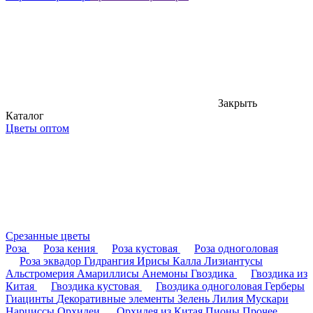
Закрыть
Каталог
Цветы оптом
Срезанные цветы
Роза
Роза кения
Роза кустовая
Роза одноголовая
Роза эквадор
Гидрангия
Ирисы
Калла
Лизиантусы
Альстромерия
Амариллисы
Анемоны
Гвоздика
Гвоздика из
Китая
Гвоздика кустовая
Гвоздика одноголовая
Герберы
Гиацинты
Декоративные элементы
Зелень
Лилия
Мускари
Нарциссы
Орхидеи
Орхидея из Китая
Пионы
Прочее