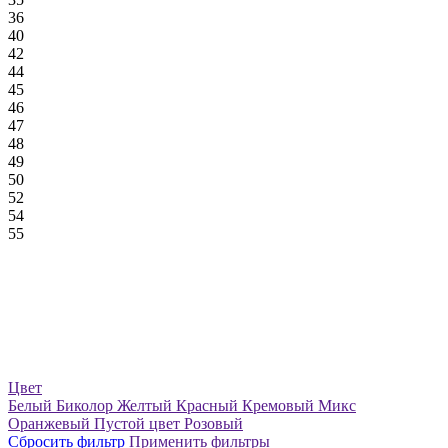
36
40
42
44
45
46
47
48
49
50
52
54
55
Цвет
Белый
Биколор
Желтый
Красный
Кремовый
Микс
Оранжевый
Пустой цвет
Розовый
Сбросить фильтр
Применить фильтры