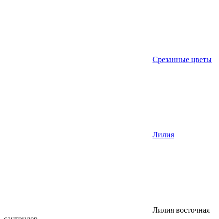
Срезанные цветы
Лилия
Лилия восточная
сантандер