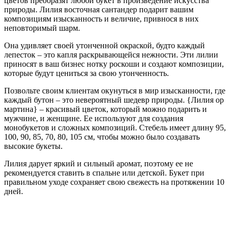
цветов преобразят любой букет в произведение искусства
природы. Лилия восточная сантандер подарит вашим
композициям изысканность и величие, привнося в них
неповторимый шарм.
Она удивляет своей утонченной окраской, будто каждый
лепесток – это капля раскрывающейся нежности. Эти лилии
приносят в ваш бизнес нотку роскоши и создают композиции,
которые будут цениться за свою утонченность.
Позвольте своим клиентам окунуться в мир изысканности, где
каждый бутон – это невероятный шедевр природы. {Лилия ор
мартина} – красивый цветок, который можно подарить и
мужчине, и женщине. Ее используют для создания
монобукетов и сложных композиций. Стебель имеет длину 95,
100, 90, 85, 70, 80, 105 см, чтобы можно было создавать
высокие букеты.
Лилия дарует яркий и сильный аромат, поэтому ее не
рекомендуется ставить в спальне или детской. Букет при
правильном уходе сохраняет свою свежесть на протяжении 10
дней.