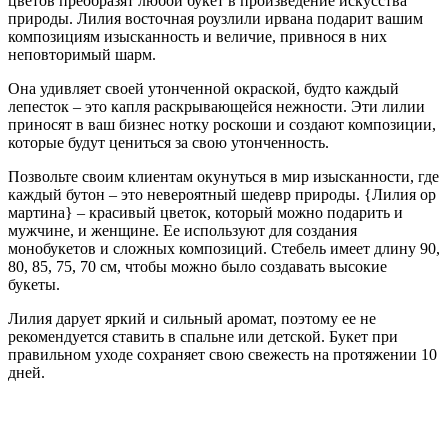
цветов преобразят любой букет в произведение искусства
природы. Лилия восточная роузлили ирвана подарит вашим
композициям изысканность и величие, привнося в них
неповторимый шарм.
Она удивляет своей утонченной окраской, будто каждый
лепесток – это капля раскрывающейся нежности. Эти лилии
приносят в ваш бизнес нотку роскоши и создают композиции,
которые будут цениться за свою утонченность.
Позвольте своим клиентам окунуться в мир изысканности, где
каждый бутон – это невероятный шедевр природы. {Лилия ор
мартина} – красивый цветок, который можно подарить и
мужчине, и женщине. Ее используют для создания
монобукетов и сложных композиций. Стебель имеет длину 90,
80, 85, 75, 70 см, чтобы можно было создавать высокие
букеты.
Лилия дарует яркий и сильный аромат, поэтому ее не
рекомендуется ставить в спальне или детской. Букет при
правильном уходе сохраняет свою свежесть на протяжении 10
дней.