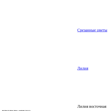
Срезанные цветы
Лилия
Лилия восточная
роузлили ирвана