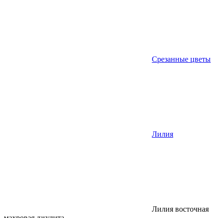
Срезанные цветы
Лилия
Лилия восточная
махровая джудита