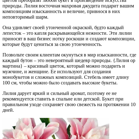
цветов преобразят любой букет в произведение искусства
природы. Лилия восточная махровая джудита подарит вашим
композициям изысканность и величие, привнося в них
неповторимый шарм.
Она удивляет своей утонченной окраской, будто каждый
лепесток – это капля раскрывающейся нежности. Эти лилии
приносят в ваш бизнес нотку роскоши и создают композиции,
которые будут цениться за свою утонченность.
Позвольте своим клиентам окунуться в мир изысканности, где
каждый бутон – это невероятный шедевр природы. {Лилия ор
мартина} – красивый цветок, который можно подарить и
мужчине, и женщине. Ее используют для создания
монобукетов и сложных композиций. Стебель имеет длину
100 см, чтобы можно было создавать высокие букеты.
Лилия дарует яркий и сильный аромат, поэтому ее не
рекомендуется ставить в спальне или детской. Букет при
правильном уходе сохраняет свою свежесть на протяжении 10
дней.