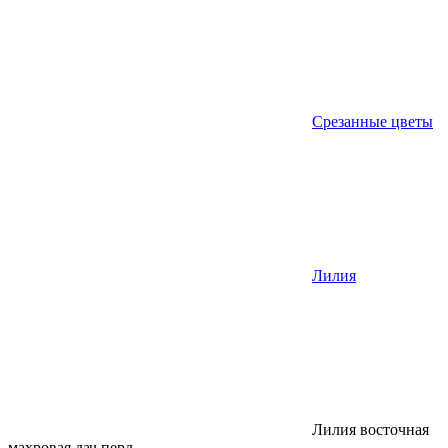
Срезанные цветы
Лилия
Лилия восточная
махровая дач перл