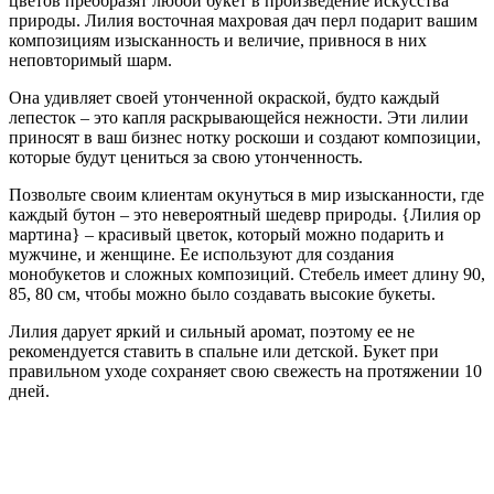
цветов преобразят любой букет в произведение искусства
природы. Лилия восточная махровая дач перл подарит вашим
композициям изысканность и величие, привнося в них
неповторимый шарм.
Она удивляет своей утонченной окраской, будто каждый
лепесток – это капля раскрывающейся нежности. Эти лилии
приносят в ваш бизнес нотку роскоши и создают композиции,
которые будут цениться за свою утонченность.
Позвольте своим клиентам окунуться в мир изысканности, где
каждый бутон – это невероятный шедевр природы. {Лилия ор
мартина} – красивый цветок, который можно подарить и
мужчине, и женщине. Ее используют для создания
монобукетов и сложных композиций. Стебель имеет длину 90,
85, 80 см, чтобы можно было создавать высокие букеты.
Лилия дарует яркий и сильный аромат, поэтому ее не
рекомендуется ставить в спальне или детской. Букет при
правильном уходе сохраняет свою свежесть на протяжении 10
дней.