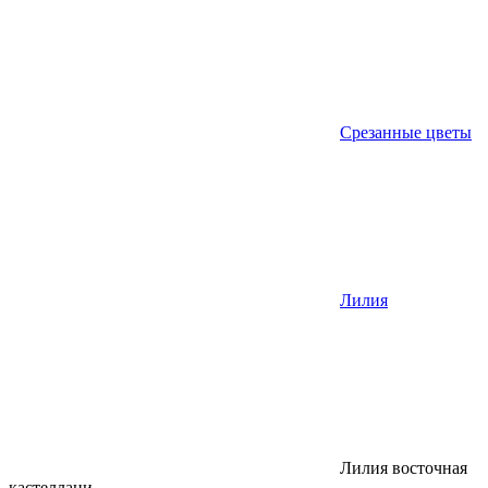
Срезанные цветы
Лилия
Лилия восточная
кастеллани