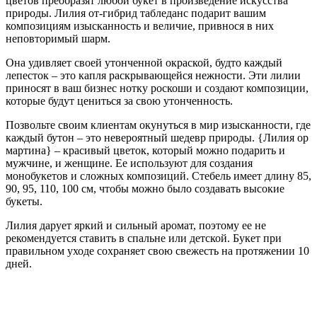
цветов преобразят любой букет в произведение искусства
природы. Лилия от-гибрид табледанс подарит вашим
композициям изысканность и величие, привнося в них
неповторимый шарм.
Она удивляет своей утонченной окраской, будто каждый
лепесток – это капля раскрывающейся нежности. Эти лилии
приносят в ваш бизнес нотку роскоши и создают композиции,
которые будут цениться за свою утонченность.
Позвольте своим клиентам окунуться в мир изысканности, где
каждый бутон – это невероятный шедевр природы. {Лилия ор
мартина} – красивый цветок, который можно подарить и
мужчине, и женщине. Ее используют для создания
монобукетов и сложных композиций. Стебель имеет длину 85,
90, 95, 110, 100 см, чтобы можно было создавать высокие
букеты.
Лилия дарует яркий и сильный аромат, поэтому ее не
рекомендуется ставить в спальне или детской. Букет при
правильном уходе сохраняет свою свежесть на протяжении 10
дней.