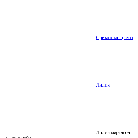
Срезанные цветы
Лилия
Лилия мартагон
клауди шрайд