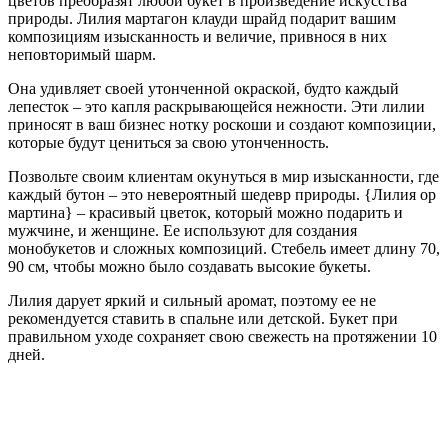
цветов преобразят любой букет в произведение искусства
природы. Лилия мартагон клауди шрайд подарит вашим
композициям изысканность и величие, привнося в них
неповторимый шарм.
Она удивляет своей утонченной окраской, будто каждый
лепесток – это капля раскрывающейся нежности. Эти лилии
приносят в ваш бизнес нотку роскоши и создают композиции,
которые будут цениться за свою утонченность.
Позвольте своим клиентам окунуться в мир изысканности, где
каждый бутон – это невероятный шедевр природы. {Лилия ор
мартина} – красивый цветок, который можно подарить и
мужчине, и женщине. Ее используют для создания
монобукетов и сложных композиций. Стебель имеет длину 70,
90 см, чтобы можно было создавать высокие букеты.
Лилия дарует яркий и сильный аромат, поэтому ее не
рекомендуется ставить в спальне или детской. Букет при
правильном уходе сохраняет свою свежесть на протяжении 10
дней.