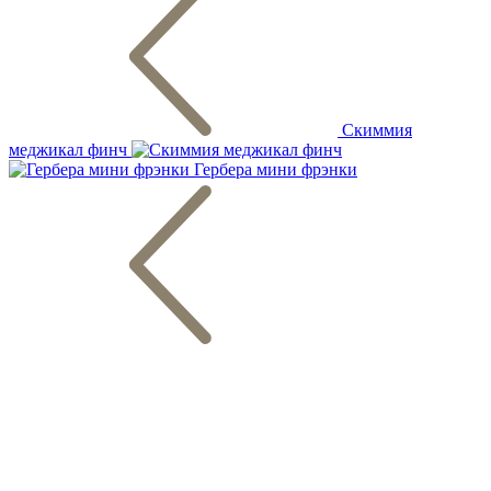
Скиммия
меджикал финч
Гербера мини фрэнки