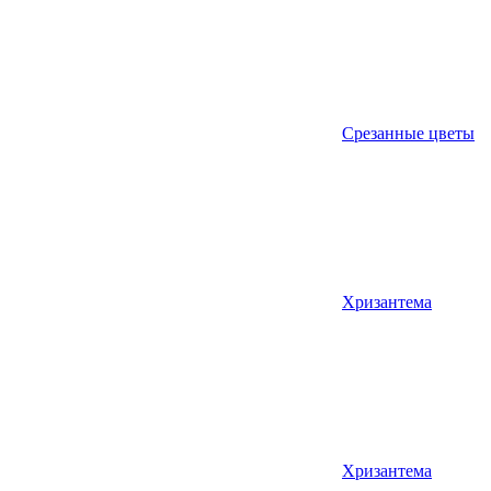
Срезанные цветы
Хризантема
Хризантема