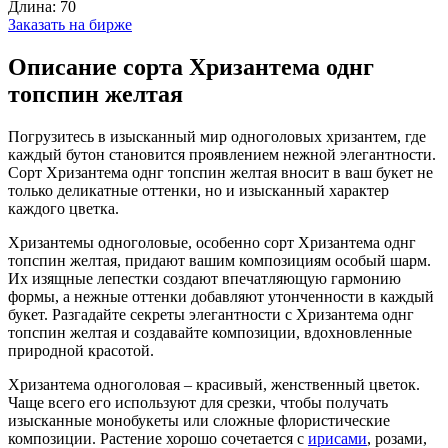
Длина:
70
Заказать на бирже
Описание сорта Хризантема однг
топспин желтая
Погрузитесь в изысканный мир одноголовых хризантем, где
каждый бутон становится проявлением нежной элегантности.
Сорт Хризантема однг топспин желтая вносит в ваш букет не
только деликатные оттенки, но и изысканный характер
каждого цветка.
Хризантемы одноголовые, особенно сорт Хризантема однг
топспин желтая, придают вашим композициям особый шарм.
Их изящные лепестки создают впечатляющую гармонию
формы, а нежные оттенки добавляют утонченности в каждый
букет. Разгадайте секреты элегантности с Хризантема однг
топспин желтая и создавайте композиции, вдохновленные
природной красотой.
Хризантема одноголовая – красивый, женственный цветок.
Чаще всего его используют для срезки, чтобы получать
изысканные монобукеты или сложные флористические
композиции. Растение хорошо сочетается с
ирисами
, розами,