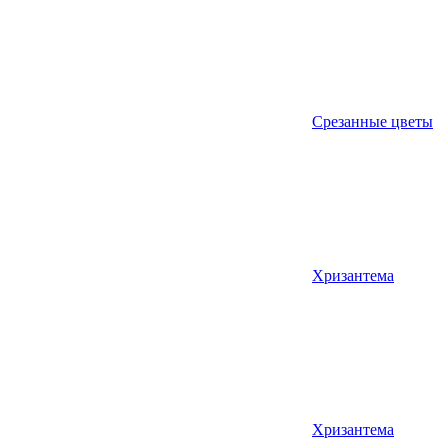
Срезанные цветы
Хризантема
Хризантема