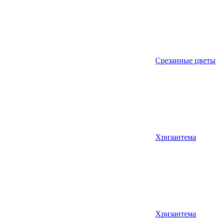
Срезанные цветы
Хризантема
Хризантема