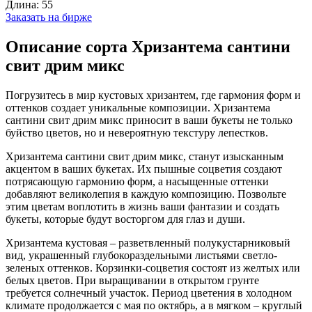
Длина:
55
Заказать на бирже
Описание сорта Хризантема сантини
свит дрим микс
Погрузитесь в мир кустовых хризантем, где гармония форм и
оттенков создает уникальные композиции. Хризантема
сантини свит дрим микс приносит в ваши букеты не только
буйство цветов, но и невероятную текстуру лепестков.
Хризантема сантини свит дрим микс, станут изысканным
акцентом в ваших букетах. Их пышные соцветия создают
потрясающую гармонию форм, а насыщенные оттенки
добавляют великолепия в каждую композицию. Позвольте
этим цветам воплотить в жизнь ваши фантазии и создать
букеты, которые будут восторгом для глаз и души.
Хризантема кустовая – разветвленный полукустарниковый
вид, украшенный глубокораздельными листьями светло-
зеленых оттенков. Корзинки-соцветия состоят из желтых или
белых цветов. При выращивании в открытом грунте
требуется солнечный участок. Период цветения в холодном
климате продолжается с мая по октябрь, а в мягком – круглый