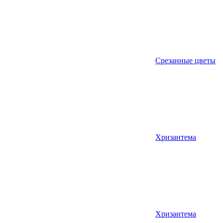
Срезанные цветы
Хризантема
Хризантема