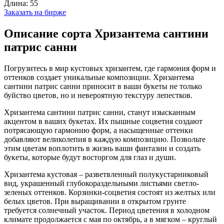
Длина:
55
Заказать на бирже
Описание сорта Хризантема сантини
патрис санни
Погрузитесь в мир кустовых хризантем, где гармония форм и
оттенков создает уникальные композиции. Хризантема
сантини патрис санни приносит в ваши букеты не только
буйство цветов, но и невероятную текстуру лепестков.
Хризантема сантини патрис санни, станут изысканным
акцентом в ваших букетах. Их пышные соцветия создают
потрясающую гармонию форм, а насыщенные оттенки
добавляют великолепия в каждую композицию. Позвольте
этим цветам воплотить в жизнь ваши фантазии и создать
букеты, которые будут восторгом для глаз и души.
Хризантема кустовая – разветвленный полукустарниковый
вид, украшенный глубокораздельными листьями светло-
зеленых оттенков. Корзинки-соцветия состоят из желтых или
белых цветов. При выращивании в открытом грунте
требуется солнечный участок. Период цветения в холодном
климате продолжается с мая по октябрь, а в мягком – круглый