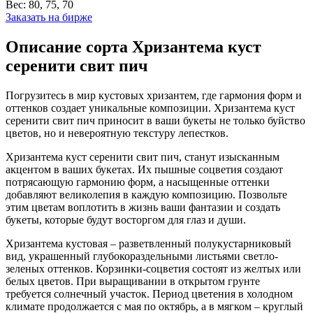
Вес:
80, 75, 70
Заказать на бирже
Описание сорта Хризантема куст
серенити свит пич
Погрузитесь в мир кустовых хризантем, где гармония форм и
оттенков создает уникальные композиции. Хризантема куст
серенити свит пич приносит в ваши букеты не только буйство
цветов, но и невероятную текстуру лепестков.
Хризантема куст серенити свит пич, станут изысканным
акцентом в ваших букетах. Их пышные соцветия создают
потрясающую гармонию форм, а насыщенные оттенки
добавляют великолепия в каждую композицию. Позвольте
этим цветам воплотить в жизнь ваши фантазии и создать
букеты, которые будут восторгом для глаз и души.
Хризантема кустовая – разветвленный полукустарниковый
вид, украшенный глубокораздельными листьями светло-
зеленых оттенков. Корзинки-соцветия состоят из желтых или
белых цветов. При выращивании в открытом грунте
требуется солнечный участок. Период цветения в холодном
климате продолжается с мая по октябрь, а в мягком – круглый