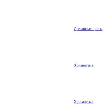
Срезанные цветы
Хризантема
Хризантема