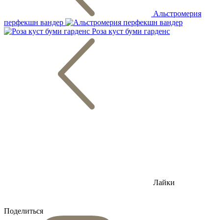
Альстромерия
перфекшн вандер
Роза куст буми гарденс
Лайки
Поделиться