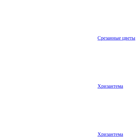
Срезанные цветы
Хризантема
Хризантема