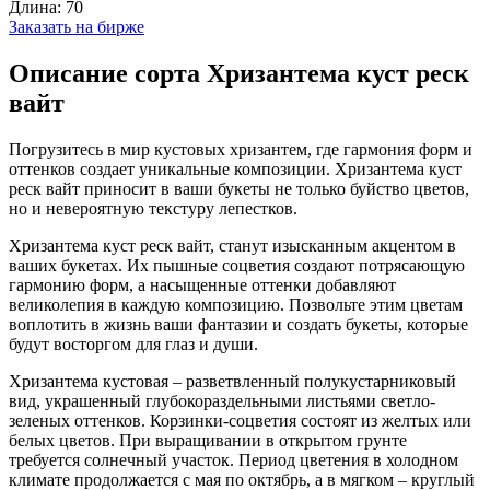
Длина:
70
Заказать на бирже
Описание сорта Хризантема куст реск
вайт
Погрузитесь в мир кустовых хризантем, где гармония форм и
оттенков создает уникальные композиции. Хризантема куст
реск вайт приносит в ваши букеты не только буйство цветов,
но и невероятную текстуру лепестков.
Хризантема куст реск вайт, станут изысканным акцентом в
ваших букетах. Их пышные соцветия создают потрясающую
гармонию форм, а насыщенные оттенки добавляют
великолепия в каждую композицию. Позвольте этим цветам
воплотить в жизнь ваши фантазии и создать букеты, которые
будут восторгом для глаз и души.
Хризантема кустовая – разветвленный полукустарниковый
вид, украшенный глубокораздельными листьями светло-
зеленых оттенков. Корзинки-соцветия состоят из желтых или
белых цветов. При выращивании в открытом грунте
требуется солнечный участок. Период цветения в холодном
климате продолжается с мая по октябрь, а в мягком – круглый