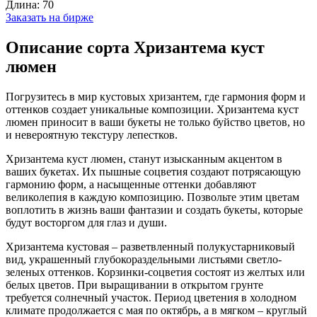
Длина:
70
Заказать на бирже
Описание сорта Хризантема куст
люмен
Погрузитесь в мир кустовых хризантем, где гармония форм и
оттенков создает уникальные композиции. Хризантема куст
люмен приносит в ваши букеты не только буйство цветов, но
и невероятную текстуру лепестков.
Хризантема куст люмен, станут изысканным акцентом в
ваших букетах. Их пышные соцветия создают потрясающую
гармонию форм, а насыщенные оттенки добавляют
великолепия в каждую композицию. Позвольте этим цветам
воплотить в жизнь ваши фантазии и создать букеты, которые
будут восторгом для глаз и души.
Хризантема кустовая – разветвленный полукустарниковый
вид, украшенный глубокораздельными листьями светло-
зеленых оттенков. Корзинки-соцветия состоят из желтых или
белых цветов. При выращивании в открытом грунте
требуется солнечный участок. Период цветения в холодном
климате продолжается с мая по октябрь, а в мягком – круглый