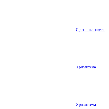
Срезанные цветы
Хризантема
Хризантема