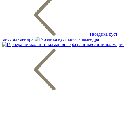
Гвоздика куст
мисс альмендра
Гербера пикколини палмария