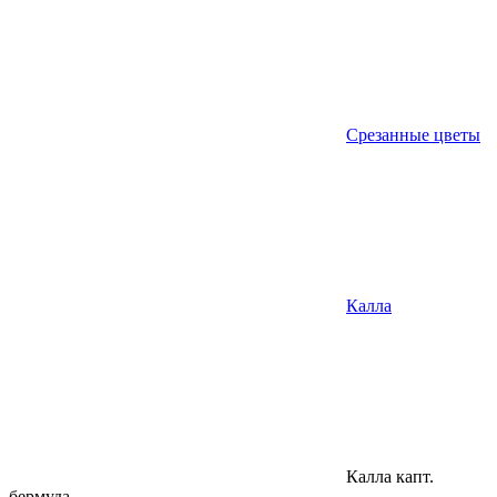
Срезанные цветы
Калла
Калла капт.
бермуда