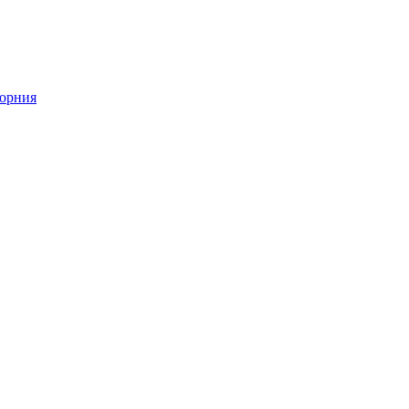
орния