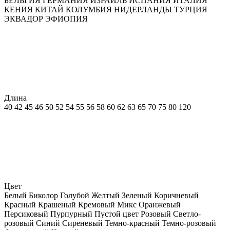
БЕЛЬГИЯ
ГЕРМАНИЯ
ИЗРАИЛЬ
ИСПАНИЯ
ИТАЛИЯ
КЕНИЯ
КИТАЙ
КОЛУМБИЯ
НИДЕРЛАНДЫ
ТУРЦИЯ
ЭКВАДОР
ЭФИОПИЯ
Длина
40
42
45
46
50
52
54
55
56
58
60
62
63
65
70
75
80
120
Цвет
Белый
Биколор
Голубой
Желтый
Зеленый
Коричневый
Красный
Крашеный
Кремовый
Микс
Оранжевый
Персиковый
Пурпурный
Пустой цвет
Розовый
Светло-
розовый
Синий
Сиреневый
Темно-красный
Темно-розовый