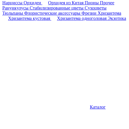
Нарциссы
Орхидеи
Орхидея из Китая
Пионы
Прочее
Ранункулусы
Стабилизированные цветы
Сухоцветы
Тюльпаны
Флористические аксессуары
Фрезии
Хризантема
Хризантема кустовая
Хризантема одноголовая
Экзотика
Каталог