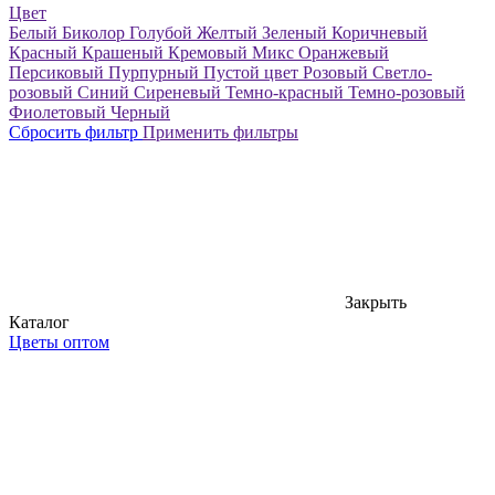
Цвет
Белый
Биколор
Голубой
Желтый
Зеленый
Коричневый
Красный
Крашеный
Кремовый
Микс
Оранжевый
Персиковый
Пурпурный
Пустой цвет
Розовый
Светло-
розовый
Синий
Сиреневый
Темно-красный
Темно-розовый
Фиолетовый
Черный
Сбросить фильтр
Применить фильтры
Закрыть
Каталог
Цветы оптом