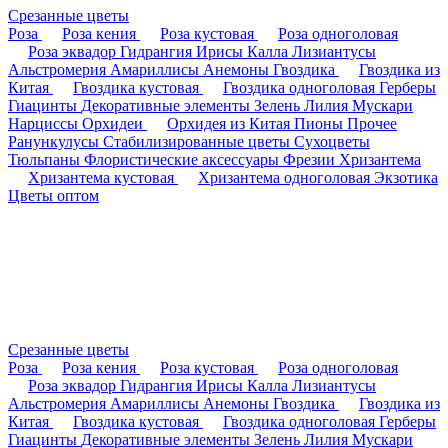
Срезанные цветы
Роза
Роза кения
Роза кустовая
Роза одноголовая
Роза эквадор
Гидрангия
Ирисы
Калла
Лизиантусы
Альстромерия
Амариллисы
Анемоны
Гвоздика
Гвоздика из
Китая
Гвоздика кустовая
Гвоздика одноголовая
Герберы
Гиацинты
Декоративные элементы
Зелень
Лилия
Мускари
Нарциссы
Орхидеи
Орхидея из Китая
Пионы
Прочее
Ранункулусы
Стабилизированные цветы
Сухоцветы
Тюльпаны
Флористические аксессуары
Фрезии
Хризантема
Хризантема кустовая
Хризантема одноголовая
Экзотика
Цветы оптом
Срезанные цветы
Роза
Роза кения
Роза кустовая
Роза одноголовая
Роза эквадор
Гидрангия
Ирисы
Калла
Лизиантусы
Альстромерия
Амариллисы
Анемоны
Гвоздика
Гвоздика из
Китая
Гвоздика кустовая
Гвоздика одноголовая
Герберы
Гиацинты
Декоративные элементы
Зелень
Лилия
Мускари