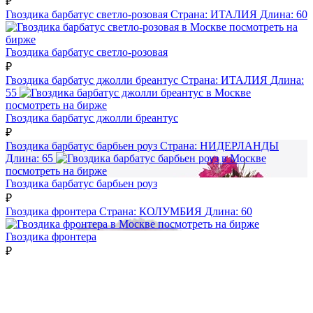
₽
Гвоздика барбатус светло-розовая
Страна:
ИТАЛИЯ
Длина:
60
посмотреть на
бирже
Гвоздика барбатус светло-розовая
₽
Гвоздика барбатус джолли бреантус
Страна:
ИТАЛИЯ
Длина:
55
посмотреть на бирже
Гвоздика барбатус джолли бреантус
₽
Гвоздика барбатус барбьен роуз
Страна:
НИДЕРЛАНДЫ
Длина:
65
посмотреть на бирже
Гвоздика барбатус барбьен роуз
₽
Гвоздика фронтера
Страна:
КОЛУМБИЯ
Длина:
60
посмотреть на бирже
Гвоздика фронтера
₽