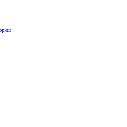
орния