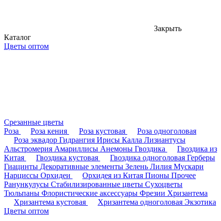
Закрыть
Каталог
Цветы оптом
Срезанные цветы
Роза
Роза кения
Роза кустовая
Роза одноголовая
Роза эквадор
Гидрангия
Ирисы
Калла
Лизиантусы
Альстромерия
Амариллисы
Анемоны
Гвоздика
Гвоздика из
Китая
Гвоздика кустовая
Гвоздика одноголовая
Герберы
Гиацинты
Декоративные элементы
Зелень
Лилия
Мускари
Нарциссы
Орхидеи
Орхидея из Китая
Пионы
Прочее
Ранункулусы
Стабилизированные цветы
Сухоцветы
Тюльпаны
Флористические аксессуары
Фрезии
Хризантема
Хризантема кустовая
Хризантема одноголовая
Экзотика
Цветы оптом