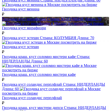
Гвоздика куст менина
Страна:
НИДЕРЛАНДЫ
Длина:
60
посмотреть на бирже
Гвоздика куст менина
₽
Гвоздика куст мирафиори
Страна:
КОЛУМБИЯ
Длина:
70
посмотреть на бирже
Гвоздика куст мирафиори
₽
Гвоздика куст эстешн
Страна:
КОЛУМБИЯ
Длина:
70
посмотреть на бирже
Гвоздика куст эстешн
₽
Гвоздика краш. куст соломио мистери кафе
Страна:
НИДЕРЛАНДЫ
Длина:
60
посмотреть на бирже
Гвоздика краш. куст соломио мистери кафе
₽
Гвоздика куст соландис перплфлай
Страна:
НИДЕРЛАНДЫ
Длина:
60
посмотреть на бирже
Гвоздика куст соландис перплфлай
₽
Гвоздика краш. куст мистери дипси
Страна:
НИДЕРЛАНДЫ