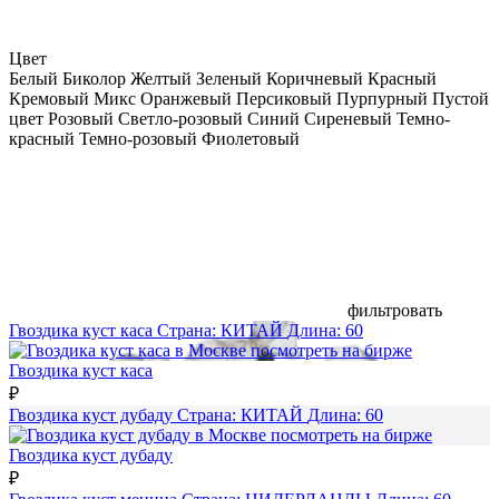
Цвет
Белый
Биколор
Желтый
Зеленый
Коричневый
Красный
Кремовый
Микс
Оранжевый
Персиковый
Пурпурный
Пустой
цвет
Розовый
Светло-розовый
Синий
Сиреневый
Темно-
красный
Темно-розовый
Фиолетовый
фильтровать
Гвоздика куст каса
Страна:
КИТАЙ
Длина:
60
посмотреть на бирже
Гвоздика куст каса
₽
Гвоздика куст дубаду
Страна:
КИТАЙ
Длина:
60
посмотреть на бирже
Гвоздика куст дубаду
₽