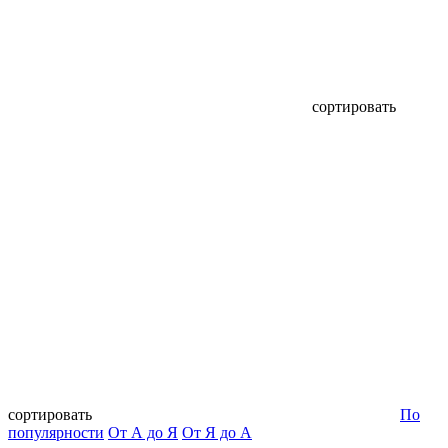
сортировать
сортировать
По
популярности
От А до Я
От Я до А