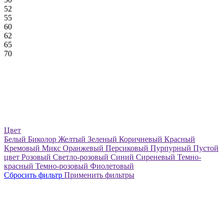
52
55
60
62
65
70
Цвет
Белый
Биколор
Желтый
Зеленый
Коричневый
Красный
Кремовый
Микс
Оранжевый
Персиковый
Пурпурный
Пустой
цвет
Розовый
Светло-розовый
Синий
Сиреневый
Темно-
красный
Темно-розовый
Фиолетовый
Сбросить фильтр
Применить фильтры