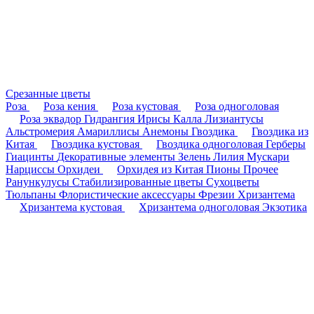
Срезанные цветы
Роза
Роза кения
Роза кустовая
Роза одноголовая
Роза эквадор
Гидрангия
Ирисы
Калла
Лизиантусы
Альстромерия
Амариллисы
Анемоны
Гвоздика
Гвоздика из
Китая
Гвоздика кустовая
Гвоздика одноголовая
Герберы
Гиацинты
Декоративные элементы
Зелень
Лилия
Мускари
Нарциссы
Орхидеи
Орхидея из Китая
Пионы
Прочее
Ранункулусы
Стабилизированные цветы
Сухоцветы
Тюльпаны
Флористические аксессуары
Фрезии
Хризантема
Хризантема кустовая
Хризантема одноголовая
Экзотика