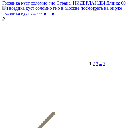
Гвоздика куст соломио гио
Страна:
НИДЕРЛАНДЫ
Длина:
60
посмотреть на бирже
Гвоздика куст соломио гио
₽
1
2
3
4
5