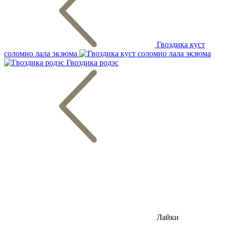
Гвоздика куст
соломио лала экзюма
Гвоздика родэс
Лайки