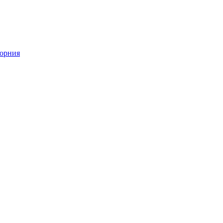
орния