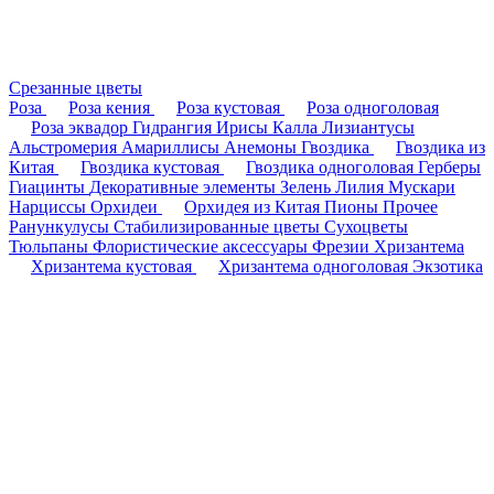
Срезанные цветы
Роза
Роза кения
Роза кустовая
Роза одноголовая
Роза эквадор
Гидрангия
Ирисы
Калла
Лизиантусы
Альстромерия
Амариллисы
Анемоны
Гвоздика
Гвоздика из
Китая
Гвоздика кустовая
Гвоздика одноголовая
Герберы
Гиацинты
Декоративные элементы
Зелень
Лилия
Мускари
Нарциссы
Орхидеи
Орхидея из Китая
Пионы
Прочее
Ранункулусы
Стабилизированные цветы
Сухоцветы
Тюльпаны
Флористические аксессуары
Фрезии
Хризантема
Хризантема кустовая
Хризантема одноголовая
Экзотика