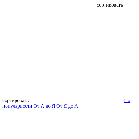
сортировать
сортировать
По
популярности
От А до Я
От Я до А