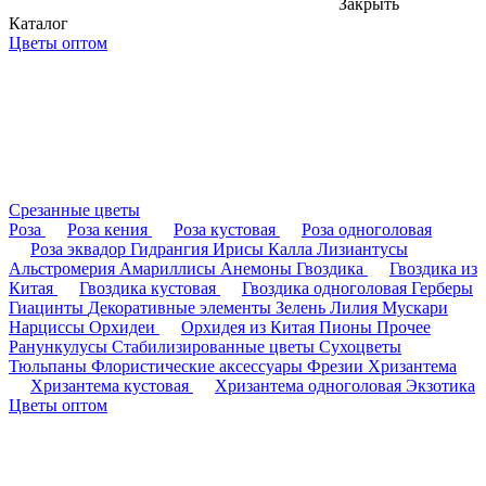
Закрыть
Каталог
Цветы оптом
Срезанные цветы
Роза
Роза кения
Роза кустовая
Роза одноголовая
Роза эквадор
Гидрангия
Ирисы
Калла
Лизиантусы
Альстромерия
Амариллисы
Анемоны
Гвоздика
Гвоздика из
Китая
Гвоздика кустовая
Гвоздика одноголовая
Герберы
Гиацинты
Декоративные элементы
Зелень
Лилия
Мускари
Нарциссы
Орхидеи
Орхидея из Китая
Пионы
Прочее
Ранункулусы
Стабилизированные цветы
Сухоцветы
Тюльпаны
Флористические аксессуары
Фрезии
Хризантема
Хризантема кустовая
Хризантема одноголовая
Экзотика
Цветы оптом