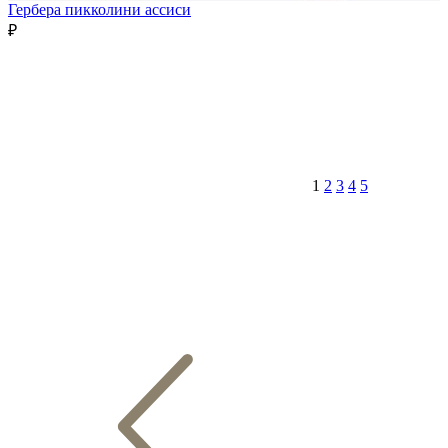
Гербера пикколини ассиси
₽
1
2
3
4
5