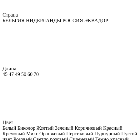
Страна
БЕЛЬГИЯ
НИДЕРЛАНДЫ
РОССИЯ
ЭКВАДОР
Длина
45
47
49
50
60
70
Цвет
Белый
Биколор
Желтый
Зеленый
Коричневый
Красный
Кремовый
Микс
Оранжевый
Персиковый
Пурпурный
Пустой
цвет
Розовый
Светло-розовый
Сиреневый
Темно-красный