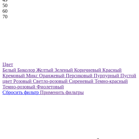
50
60
70
Цвет
Белый
Биколор
Желтый
Зеленый
Коричневый
Красный
Кремовый
Микс
Оранжевый
Персиковый
Пурпурный
Пустой
цвет
Розовый
Светло-розовый
Сиреневый
Темно-красный
Темно-розовый
Фиолетовый
Сбросить фильтр
Применить фильтры