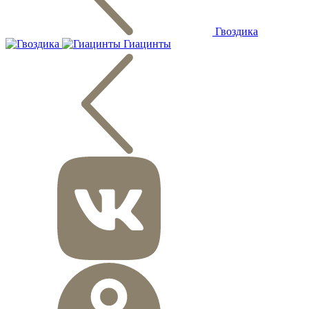
Гвоздика
Гиацинты