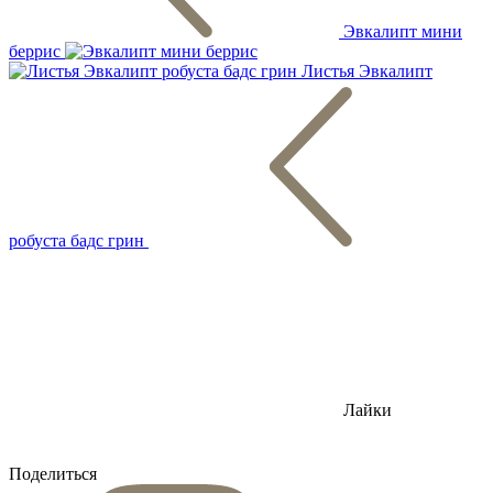
Эвкалипт мини
беррис
Листья Эвкалипт
робуста бадс грин
Лайки
Поделиться