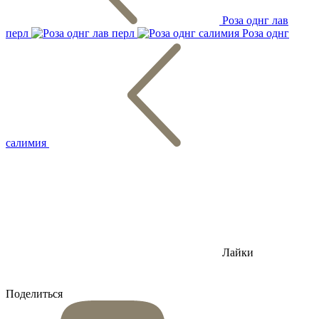
Роза однг лав
перл
Роза однг
салимия
Лайки
Поделиться