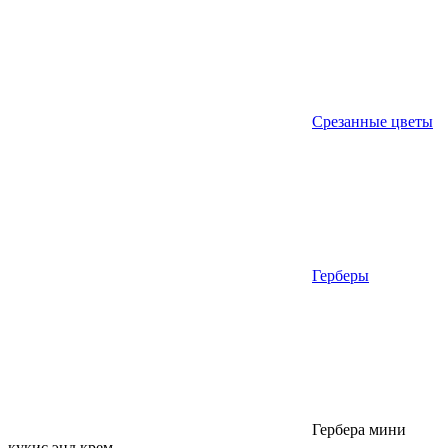
Срезанные цветы
Герберы
Гербера мини
кукис энд крем