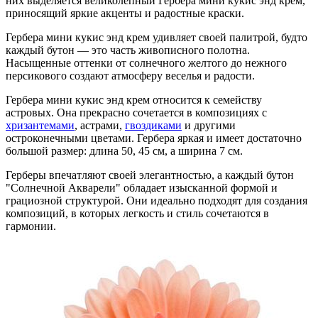
них выделяется великолепный Гербера мини кукис энд крем,
приносящий яркие акценты и радостные краски.
Гербера мини кукис энд крем удивляет своей палитрой, будто
каждый бутон — это часть живописного полотна.
Насыщенные оттенки от солнечного желтого до нежного
персикового создают атмосферу веселья и радости.
Гербера мини кукис энд крем относится к семейству
астровых. Она прекрасно сочетается в композициях с
хризантемами
, астрами,
гвоздиками
и другими
остроконечными цветами. Гербера яркая и имеет достаточно
большой размер: длина 50, 45 см, а ширина 7 см.
Герберы впечатляют своей элегантностью, а каждый бутон
"Солнечной Акварели" обладает изысканной формой и
грациозной структурой. Они идеально подходят для создания
композиций, в которых легкость и стиль сочетаются в
гармонии.