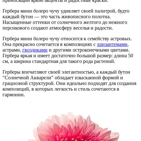
приносящий яркие акценты и радостные краски.
Гербера мини болеро чучу удивляет своей палитрой, будто
каждый бутон — это часть живописного полотна.
Насыщенные оттенки от солнечного желтого до нежного
персикового создают атмосферу веселья и радости.
Гербера мини болеро чучу относится к семейству астровых.
Она прекрасно сочетается в композициях с
хризантемами
,
астрами,
гвоздиками
и другими остроконечными цветами.
Гербера яркая и имеет достаточно большой размер: длина 50
см, а ширина стандартная для такого рода растений.
Герберы впечатляют своей элегантностью, а каждый бутон
"Солнечной Акварели" обладает изысканной формой и
грациозной структурой. Они идеально подходят для создания
композиций, в которых легкость и стиль сочетаются в
гармонии.