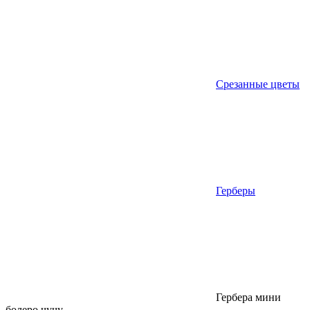
Срезанные цветы
Герберы
Гербера мини
болеро чучу