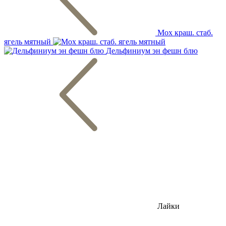
Мох краш. стаб.
ягель мятный
Дельфиниум эн фешн блю
Лайки