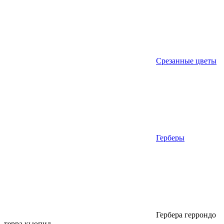
Срезанные цветы
Герберы
Гербера геррондо
терра кьюпид