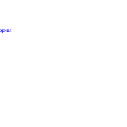
орния