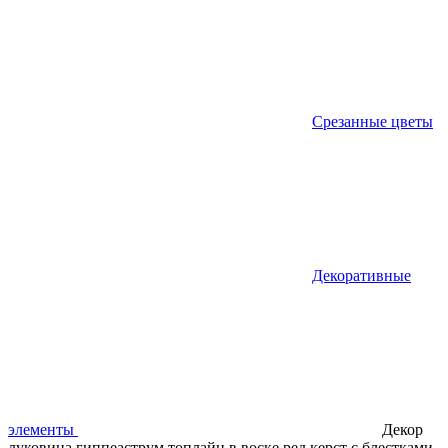
Срезанные цветы
Декоративные
элементы
Декор
луковица гиппеаструм топлайн в воске ред керст с блестками