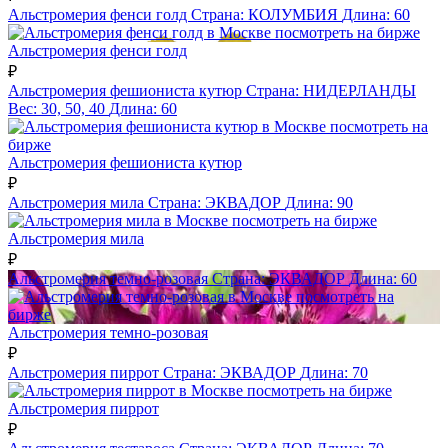
Альстромерия фенси голд
Страна:
КОЛУМБИЯ
Длина:
60
посмотреть на бирже
Альстромерия фенси голд
₽
Альстромерия фешиониста кутюр
Страна:
НИДЕРЛАНДЫ
Вес:
30, 50, 40
Длина:
60
посмотреть на
бирже
Альстромерия фешиониста кутюр
₽
Альстромерия мила
Страна:
ЭКВАДОР
Длина:
90
посмотреть на бирже
Альстромерия мила
₽
Альстромерия темно-розовая
Страна:
ЭКВАДОР
Длина:
60
посмотреть на
бирже
Альстромерия темно-розовая
₽
Альстромерия пиррот
Страна:
ЭКВАДОР
Длина:
70
посмотреть на бирже
Альстромерия пиррот
₽