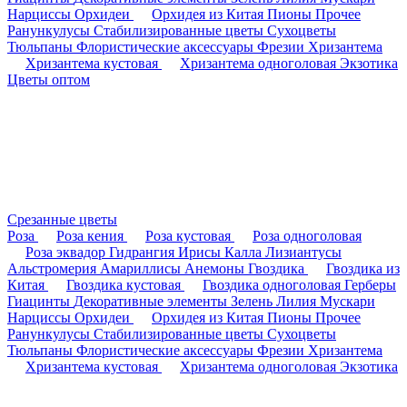
Нарциссы
Орхидеи
Орхидея из Китая
Пионы
Прочее
Ранункулусы
Стабилизированные цветы
Сухоцветы
Тюльпаны
Флористические аксессуары
Фрезии
Хризантема
Хризантема кустовая
Хризантема одноголовая
Экзотика
Цветы оптом
Срезанные цветы
Роза
Роза кения
Роза кустовая
Роза одноголовая
Роза эквадор
Гидрангия
Ирисы
Калла
Лизиантусы
Альстромерия
Амариллисы
Анемоны
Гвоздика
Гвоздика из
Китая
Гвоздика кустовая
Гвоздика одноголовая
Герберы
Гиацинты
Декоративные элементы
Зелень
Лилия
Мускари
Нарциссы
Орхидеи
Орхидея из Китая
Пионы
Прочее
Ранункулусы
Стабилизированные цветы
Сухоцветы
Тюльпаны
Флористические аксессуары
Фрезии
Хризантема
Хризантема кустовая
Хризантема одноголовая
Экзотика