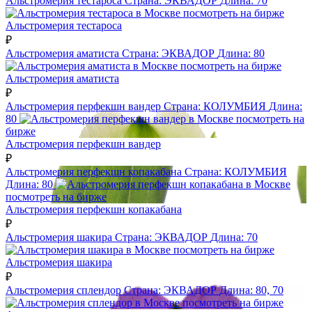
Альстромерия тестароса
Страна:
ЭКВАДОР
Длина:
70
посмотреть на бирже
Альстромерия тестароса
₽
Альстромерия аматиста
Страна:
ЭКВАДОР
Длина:
80
посмотреть на бирже
Альстромерия аматиста
₽
Альстромерия перфекшн вандер
Страна:
КОЛУМБИЯ
Длина:
80
посмотреть на
бирже
Альстромерия перфекшн вандер
₽
Альстромерия перфекшн копакабана
Страна:
КОЛУМБИЯ
Длина:
80
посмотреть на бирже
Альстромерия перфекшн копакабана
₽
Альстромерия шакира
Страна:
ЭКВАДОР
Длина:
70
посмотреть на бирже
Альстромерия шакира
₽
Альстромерия сплендор
Страна:
ЭКВАДОР
Длина:
80, 70
посмотреть на бирже