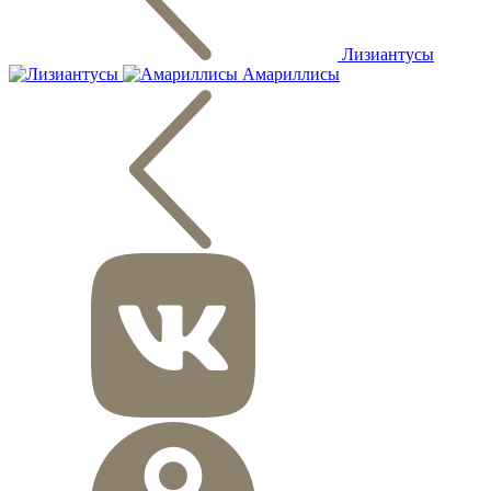
Лизиантусы
Амариллисы