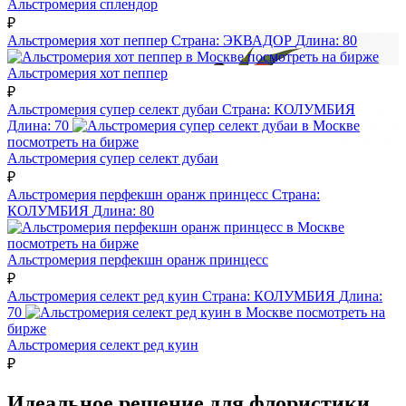
Альстромерия сплендор
₽
Альстромерия хот пеппер
Страна:
ЭКВАДОР
Длина:
80
посмотреть на бирже
Альстромерия хот пеппер
₽
Альстромерия супер селект дубаи
Страна:
КОЛУМБИЯ
Длина:
70
посмотреть на бирже
Альстромерия супер селект дубаи
₽
Альстромерия перфекшн оранж принцесс
Страна:
КОЛУМБИЯ
Длина:
80
посмотреть на бирже
Альстромерия перфекшн оранж принцесс
₽
Альстромерия селект ред куин
Страна:
КОЛУМБИЯ
Длина:
70
посмотреть на
бирже
Альстромерия селект ред куин
₽
Идеальное решение для флористики