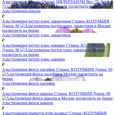
Альстромерия виксен
Страна:
НИДЕРЛАНДЫ
Вес:
75
Длина:
75
посмотреть на бирже
Альстромерия виксен
₽
Альстромерия баттер плюс лавандовая
Страна:
КОЛУМБИЯ
Длина:
80
посмотреть на бирже
Альстромерия баттер плюс лавандовая
₽
Альстромерия баттер плюс наварро
Страна:
КОЛУМБИЯ
Длина:
80
посмотреть на бирже
Альстромерия баттер плюс наварро
₽
Альстромерия фенси пасифик
Страна:
КОЛУМБИЯ
Длина:
60
посмотреть на
бирже
Альстромерия фенси пасифик
₽
Альстромерия фенси шакира
Страна:
КОЛУМБИЯ
Длина:
60
посмотреть на бирже
Альстромерия фенси шакира
₽
Альстромерия премиум руби вельвет
Страна:
КОЛУМБИЯ