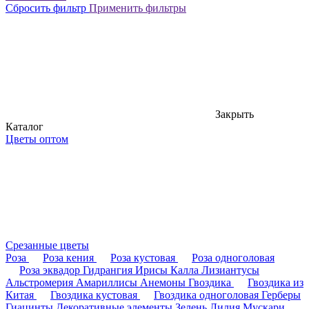
Сбросить фильтр
Применить фильтры
Закрыть
Каталог
Цветы оптом
Срезанные цветы
Роза
Роза кения
Роза кустовая
Роза одноголовая
Роза эквадор
Гидрангия
Ирисы
Калла
Лизиантусы
Альстромерия
Амариллисы
Анемоны
Гвоздика
Гвоздика из
Китая
Гвоздика кустовая
Гвоздика одноголовая
Герберы
Гиацинты
Декоративные элементы
Зелень
Лилия
Мускари