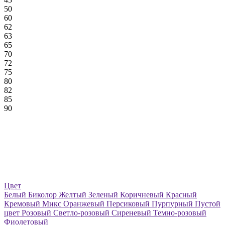
50
60
62
63
65
70
72
75
80
82
85
90
Цвет
Белый
Биколор
Желтый
Зеленый
Коричневый
Красный
Кремовый
Микс
Оранжевый
Персиковый
Пурпурный
Пустой
цвет
Розовый
Светло-розовый
Сиреневый
Темно-розовый
Фиолетовый