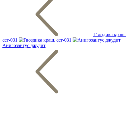
Гвоздика краш.
сст-031
Анигозантус джудит