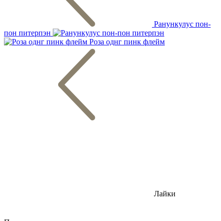
Ранункулус пон-
пон питерпэн
Роза однг пинк флейм
Лайки