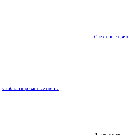
Срезанные цветы
Стабилизированные цветы
Лагурус краш.